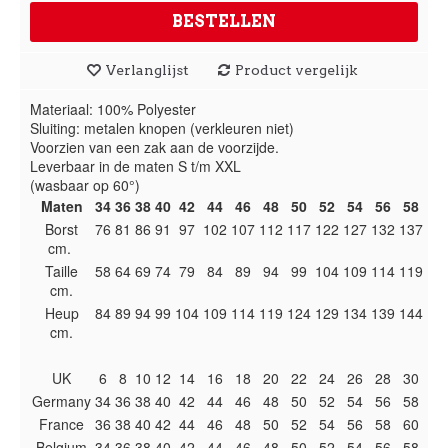
BESTELLEN
Verlanglijst
Product vergelijk
Materiaal: 100% Polyester
Sluiting: metalen knopen (verkleuren niet)
Voorzien van een zak aan de voorzijde.
Leverbaar in de maten S t/m XXL
(wasbaar op 60°)
Maten
34
36
38
40
42
44
46
48
50
52
54
56
58
Borst
76
81
86
91
97
102
107
112
117
122
127
132
137
cm.
Taille
58
64
69
74
79
84
89
94
99
104
109
114
119
cm.
Heup
84
89
94
99
104
109
114
119
124
129
134
139
144
cm.
UK
6
8
10
12
14
16
18
20
22
24
26
28
30
Germany
34
36
38
40
42
44
46
48
50
52
54
56
58
France
36
38
40
42
44
46
48
50
52
54
56
58
60
Belgium
34
36
38
40
42
44
46
48
50
52
54
56
58