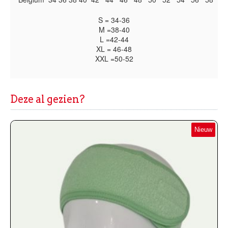
S = 34-36
M =38-40
L =42-44
XL = 46-48
XXL =50-52
Deze al gezien?
Nieuw