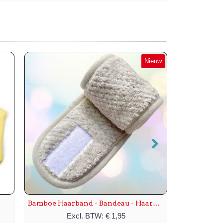
Nieuw
Bamboe Haarband - Bandeau - Haarband - Hoofdband - 1st - Kleur: Licht Grijs
Excl. BTW: € 1,95
E