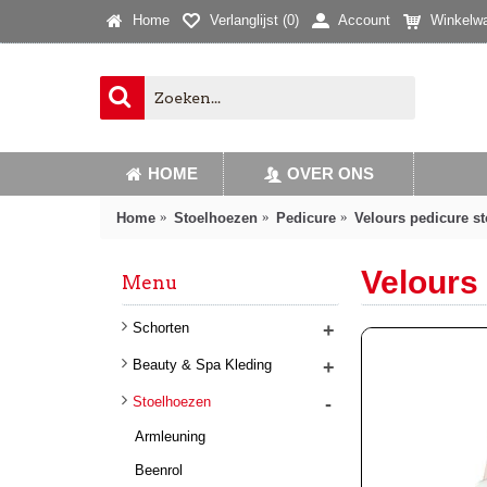
Home
Verlanglijst (
0
)
Account
Winkelw
HOME
OVER ONS
Home
Stoelhoezen
Pedicure
Velours pedicure s
Velours
Menu
Schorten
+
Beauty & Spa Kleding
+
Stoelhoezen
-
Armleuning
Beenrol