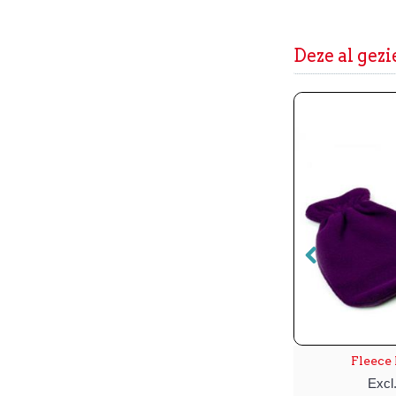
Deze al gez
Beschermingsmat voor de behandelstoel en massagetafel
Fleece
Excl. BTW: € 18,95
Excl