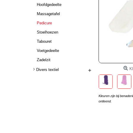
Hoofdgedeelte
Massagetafel
Pedicure
Stoelhoezen
Tabouret
Voetgedeelte
Zadelzit
Kl
Divers textiel
+
Kleuren zijn bij benade
ontleend.