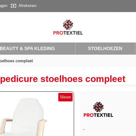
agen
Afrekenen
BEAUTY & SPA KLEDING
STOELHOEZEN
toelhoes compleet
 pedicure stoelhoes compleet
Nieuw
-