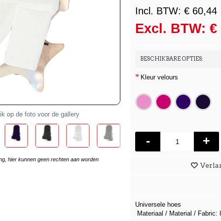
Incl. BTW: € 60,44
Excl. BTW: €
BESCHIKBARE OPTIES:
Kleur velours
ik op de foto voor de gallery
-
+
ring, hier kunnen geen rechten aan worden
Verlan
Universele hoes
Materiaal / Material / Fabric