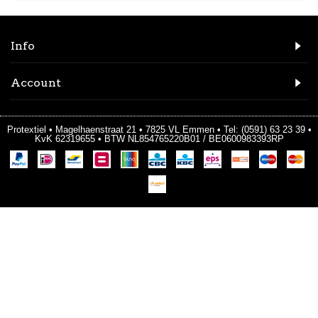
Info
Account
Protextiel • Magelhaenstraat 21 • 7825 VL Emmen • Tel: (0591) 63 23 39 •
KvK 62319655 • BTW NL854765220B01 / BE0600983393RP