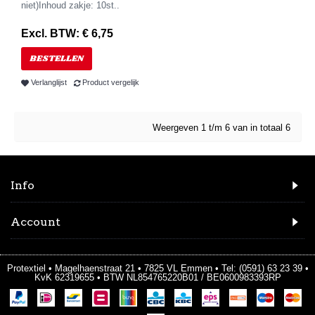
niet)Inhoud zakje: 10st..
Excl. BTW: € 6,75
BESTELLEN
Verlanglijst
Product vergelijk
Weergeven 1 t/m 6 van in totaal 6
Info
Account
Protextiel • Magelhaenstraat 21 • 7825 VL Emmen • Tel: (0591) 63 23 39 •
KvK 62319655 • BTW NL854765220B01 / BE0600983393RP